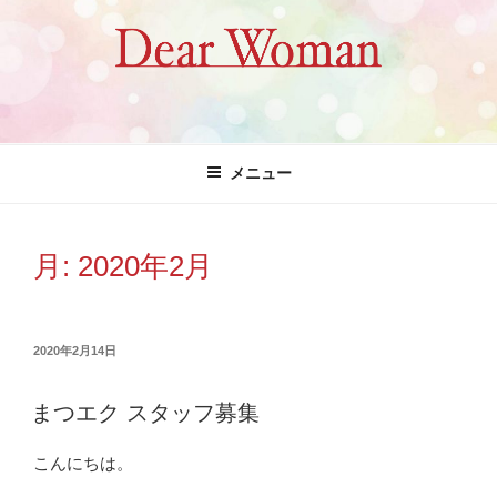
コ
ン
テ
ン
ツ
Dear Woman
へ
ス
メニュー
キ
ッ
プ
月:
2020年2月
投
2020年2月14日
稿
日:
まつエク スタッフ募集
こんにちは。