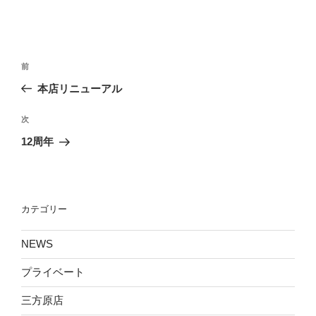
投
前
前
稿
の
本店リニューアル
ナ
投
ビ
稿
次
次
ゲ
の
12周年
投
ー
稿
シ
ョ
カテゴリー
ン
NEWS
プライベート
三方原店