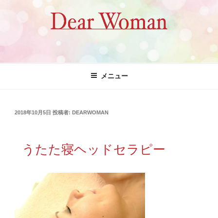
コ
ン
テ
ン
ツ
Dear Woman
へ
ス
メニュー
キ
ッ
プ
投
2018年10月5日
投稿者:
DEARWOMAN
稿
日:
うたた寝ヘッドセラピー