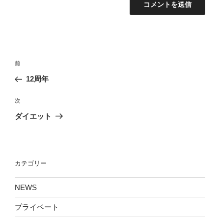
投
前
前
稿
の
12周年
ナ
投
ビ
稿
次
次
ゲ
の
ダイエット
投
ー
稿
シ
ョ
カテゴリー
ン
NEWS
プライベート