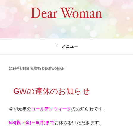
コ
ン
テ
ン
ツ
Dear Woman
へ
ス
メニュー
キ
ッ
プ
投
2019年4月5日
投稿者:
DEARWOMAN
稿
日:
GWの連休のお知らせ
令和元年の
ゴールデンウィーク
のお知らせです。
5/3(祝・金)～6(月)まで
お休みをいただきます。