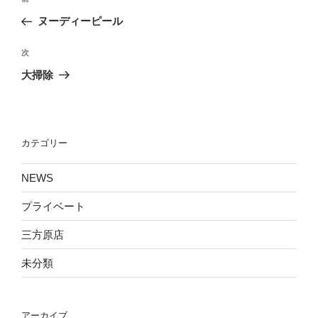
稿
の
ヌーディーピール
ナ
投
ビ
稿
次
次
ゲ
の
大掃除
投
ー
稿
シ
ョ
カテゴリー
ン
NEWS
プライベート
三方原店
未分類
アーカイブ