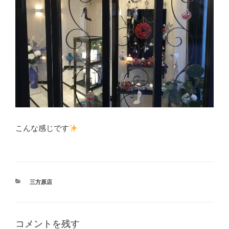
こんな感じです
カ
三方原店
テ
ゴ
リ
ー
コメントを残す