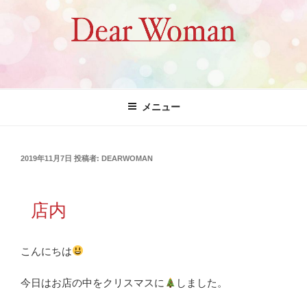
コ
ン
テ
ン
ツ
Dear Woman
へ
ス
メニュー
キ
ッ
プ
投
2019年11月7日
投稿者:
DEARWOMAN
稿
日:
店内
こんにちは
今日はお店の中をクリスマスに
しました。