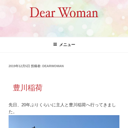
コ
ン
テ
ン
ツ
Dear Woman
へ
ス
メニュー
キ
ッ
プ
投
2019年12月5日
投稿者:
DEARWOMAN
稿
日:
豊川稲荷
先日、20年ぶりくらいに主人と豊川稲荷へ行ってきまし
た。