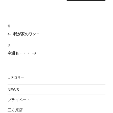
投
前
前
稿
の
我が家のワンコ
ナ
投
ビ
稿
次
次
ゲ
の
今週も・・・
投
ー
稿
シ
ョ
カテゴリー
ン
NEWS
プライベート
三方原店