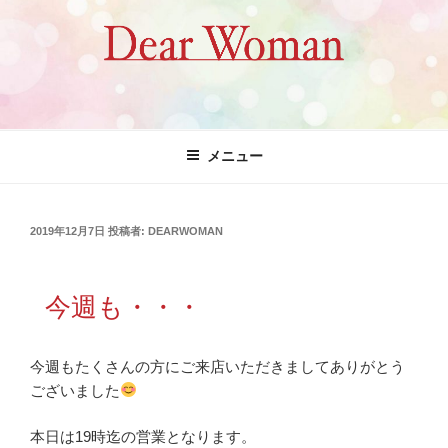
コ
ン
テ
ン
ツ
Dear Woman
へ
ス
メニュー
キ
ッ
プ
投
2019年12月7日
投稿者:
DEARWOMAN
稿
日:
今週も・・・
今週もたくさんの方にご来店いただきましてありがとう
ございました
本日は19時迄の営業となります。