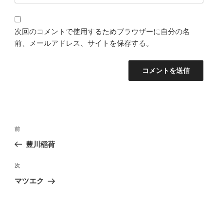
次回のコメントで使用するためブラウザーに自分の名
前、メールアドレス、サイトを保存する。
投
前
前
稿
の
豊川稲荷
ナ
投
ビ
稿
次
次
ゲ
の
マツエク
投
ー
稿
シ