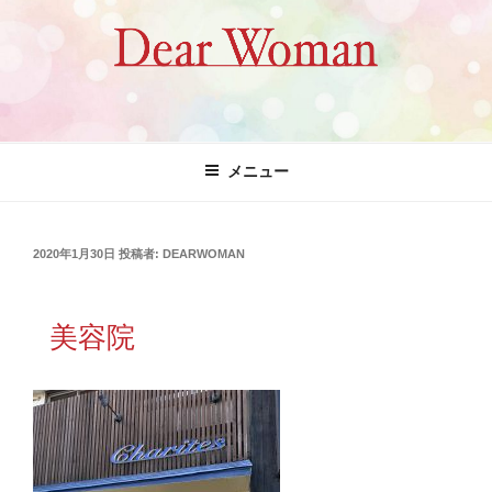
コ
ン
テ
ン
ツ
Dear Woman
へ
ス
メニュー
キ
ッ
プ
投
2020年1月30日
投稿者:
DEARWOMAN
稿
日:
美容院