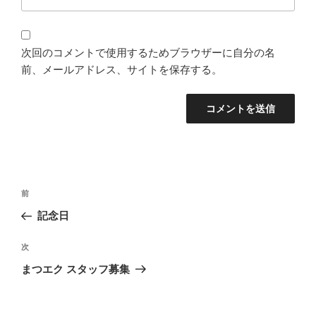
次回のコメントで使用するためブラウザーに自分の名
前、メールアドレス、サイトを保存する。
投
前
前
稿
の
記念日
ナ
投
ビ
稿
次
次
ゲ
の
まつエク スタッフ募集
投
ー
稿
シ